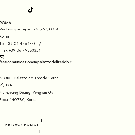
ROMA
Via Principe Eugenio 65/67, 00185
Roma
/
Tel +39 06 4464740
Fax +39 06 49383354
fassicomunicazione@palazzodelfreddo.it
SEOUL
- Palazzo del Freddo Corea
2f, 131-1
Namyoung-Doung, Yongsan-Gu,
Seoul 140-780, Korea.
PRIVACY POLICY