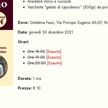
Aneddoti storici e curiosità
Vaschetta “gelato di capodanno” (300gr) da port
Dove:
Gelateria Fassi, Via Principe Eugenio 65/67, 
Data:
giovedì 30 dicembre 2021
Orari:
Ore 18:00
[Esaurito]
Ore 19:00
[Esaurito]
Ore 20:00
[Esaurito]
Durata:
1 ora
Prezzo:
€ 10