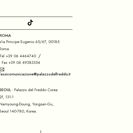
ROMA
Via Principe Eugenio 65/67, 00185
Roma
/
Tel +39 06 4464740
Fax +39 06 49383354
fassicomunicazione@palazzodelfreddo.it
SEOUL
- Palazzo del Freddo Corea
2f, 131-1
Namyoung-Doung, Yongsan-Gu,
Seoul 140-780, Korea.