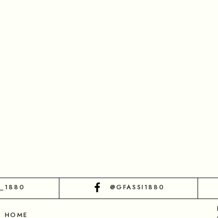
I_1880
@GFASSI1880
HOME