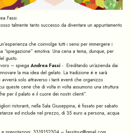
ea Fassi.
scosso talmente tanto successo da diventare un appuntamento
; un’esperienza che coinvolge tutti i sensi per immergere i
una “spiegazione” emotiva. Una cena a tema, dunque, per
el gusto.
 lavoro – spiega
Andrea Fassi
-. Ereditando un’azienda dai
 innovare la mia idea del gelato. La tradizione è e sarà
ce avverrà solo attraverso i tanti eventi che organizzo
ui queste cene che di volta in volta assumono una struttura
 per il palato e il cuore dei nostri clienti”.
iori ristoranti, nella Sala Giuseppina, è fissato per sabato
etanze ed include nel prezzo, di 35 euro a persona, acqua
Info e prenotazioni: 3319152304 –
fassitour@gmail.com